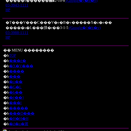
�����s������֌�2-10-8
(Google�}�b�v)
03-3943-1111
HP
�T���V���C���V�e�B�v�����X�z�e��
�����s�L���擌�r��3-1-5
(Google�}�b�v)
03-3988-1111
HP
�� MENU ��������
�b
TOP
�b
���ē�
�b
�X�V���
�b
����
�b
���
�b
�o��
�b
�G�L
�b
�h��
�b
�ē��}
�b
���l
�b
�����
�b
���D���
�b
�H�H�H
�b
�d�q�莆