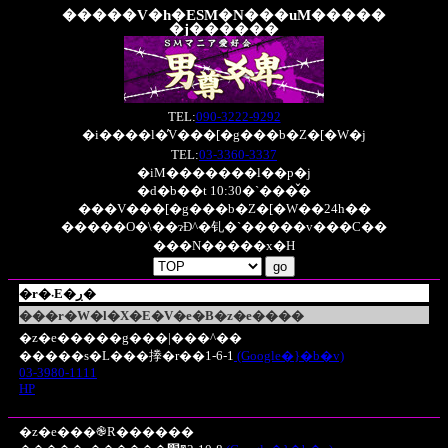
�����V�h�ESM�N���uM�����
�j������
TEL:
090-3222-9292
�i����l�̓V���[�g���b�Z�[�W�j
TEL:
03-3360-3337
�iM�������l��p�j
�d�b��t 10:30�`���̌�
���V���[�g���b�Z�[�W��24h��
�����O�\��ɂĐ^�钆�`�����v���C��
���N�����x�H
�r�܁E�ڔ�
���r�W�l�X�E�V�e�B�z�e����
�z�e�����g���|���^��
�����s�L���搼�r��1-6-1
(Google�}�b�v)
03-3980-1111
HP
�z�e���֎R������