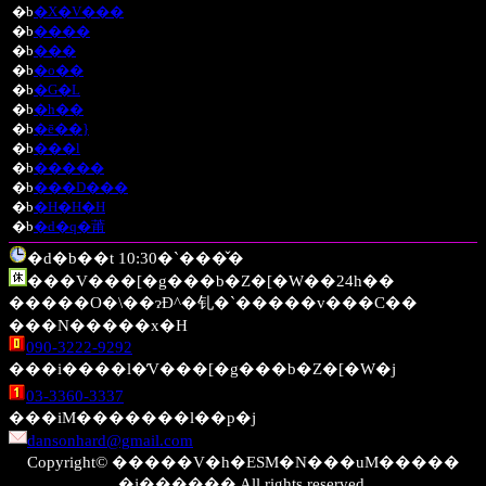
�b
�X�V���
�b
����
�b
���
�b
�o��
�b
�G�L
�b
�h��
�b
�ē��}
�b
���l
�b
�����
�b
���D���
�b
�H�H�H
�b
�d�q�莆
�d�b��t 10:30�`���̌�
���V���[�g���b�Z�[�W��24h��
�����O�\��ɂĐ^�钆�`�����v���C��
���N�����x�H
090-3222-9292
���i����l�̓V���[�g���b�Z�[�W�j
03-3360-3337
���iM�������l��p�j
dansonhard@gmail.com
Copyright© �����V�h�ESM�N���uM�����
�j������ All rights reserved.