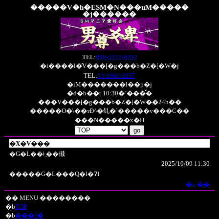
�����V�h�ESM�N���uM�����
�j������
TEL:
090-3222-9292
�i����l�̓V���[�g���b�Z�[�W�j
TEL:
03-3360-3337
�iM�������l��p�j
�d�b��t 10:30�`���̌�
���V���[�g���b�Z�[�W��24h��
�����O�\��ɂĐ^�钆�`�����v���C��
���N�����x�H
�X�V���
�G�L��ǂ݂܂��傤
2025/10/09 11:30
�����G�L���Q�l�ɁI
�ڍׂͺ��
�� MENU ��������
�b
TOP
�b
���ē�