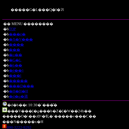
�����G�L���Q�l�ɁI
�� MENU ��������
�b
TOP
�b
���ē�
�b
�X�V���
�b
����
�b
���
�b
�o��
�b
�G�L
�b
�h��
�b
�ē��}
�b
���l
�b
�����
�b
���D���
�b
�H�H�H
�b
�d�q�莆
�d�b��t 10:30�`���̌�
���V���[�g���b�Z�[�W��24h��
�����O�\��ɂĐ^�钆�`�����v���C��
���N�����x�H
090-3222-9292