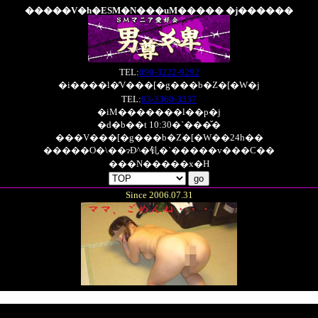
�����V�h�ESM�N���uM����� �j������
TEL:
090-3222-9292
�i����l�̓V���[�g���b�Z�[�W�j
TEL:
03-3360-3337
�iM�������l��p�j
�d�b��t 10:30�`���̌�
���V���[�g���b�Z�[�W��24h��
�����O�\��ɂĐ^�钆�`�����v���C��
���N�����x�H
Since 2006.07.31