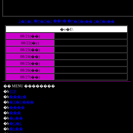
2�T�߂�
�{��
1�T�߂�
1�T�i��
2�T�i��
�o�Ε\
08/21(��)
08/22(�y)
08/23(��)
08/24(��)
08/25(��)
08/26(��)
08/27(��)
�� MENU ��������
�b
TOP
�b
���ē�
�b
�X�V���
�b
����
�b
���
�b
�o��
�b
�G�L
�b
�h��