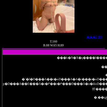
���̎ʐ^[6]
T.160
B.88 W.65 H.89
��
�`�I�D���A��i�ߍD���A�A�i���r�ߍD���A�ڑł��D���A�X�p���L���O�D���A�A�����D���A�S�g��d�D���A��O㵒
p�D���A��E���A�r�߂��r�߂���D���A�ߋ�ӂߍD���A�r���^�D���A�X�J�g���h���D���i�S�g�p�b�N�j�AAF�͓����܂Œɂ����ǁA�������