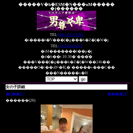
�����V�h�ESM�N���uM�����
�j������
TEL:
090-3222-9292
�i����l�̓V���[�g���b�Z�[�W�j
TEL:
03-3360-3337
�iM�������l��p�j
�d�b��t 10:30�`���̌�
���V���[�g���b�Z�[�W��24h��
�����O�\��ɂĐ^�钆�`�����v���C��
���N�����x�H
女の子詳細
�O��[1]
����[3]
������(26)