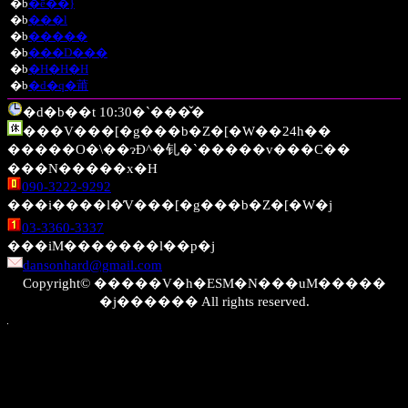
�b
�ē��}
�b
���l
�b
�����
�b
���D���
�b
�H�H�H
�b
�d�q�莆
�d�b��t 10:30�`���̌�
���V���[�g���b�Z�[�W��24h��
�����O�\��ɂĐ^�钆�`�����v���C��
���N�����x�H
090-3222-9292
���i����l�̓V���[�g���b�Z�[�W�j
03-3360-3337
���iM�������l��p�j
dansonhard@gmail.com
Copyright© �����V�h�ESM�N���uM�����
�j������ All rights reserved.