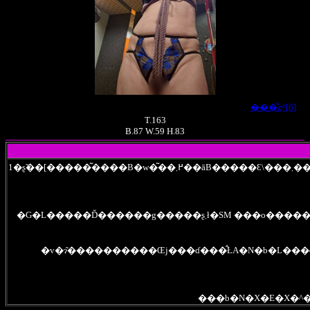
���̎ʐ^[6]
T.163
B.87 W.59 H.83
1�ʂ̃��[�����͂����B�w�͂��߂܂��āB�����Ɛ\���܂��B�G�L�y�����q�ǂ����Ē����Ă���܂��B�����O�̒j�����ڂȂ�ł͂̏n����q�ǂ����Ă��������āA����Ƃ��ʐڂ����Ē��������Ǝv�����[�������Ē����Ă���܂��B���Z���������Ǝv���܂����A�ǂ�����
�v�ɂ͂����������Œj���ɗ���̂ŁA�N�b�L���ƍ����c��v���C�̂�NG�Ƃ̂��ƁB�������{�ڂƏ�n�ڂ͎󂯂��Ȃ��B���̑���A�������c�
���b�N�X�E�X�^�