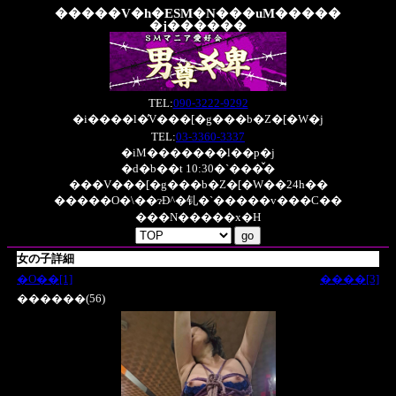
�����V�h�ESM�N���uM�����
�j������
TEL:
090-3222-9292
�i����l�̓V���[�g���b�Z�[�W�j
TEL:
03-3360-3337
�iM�������l��p�j
�d�b��t 10:30�`���̌�
���V���[�g���b�Z�[�W��24h��
�����O�\��ɂĐ^�钆�`�����v���C��
���N�����x�H
女の子詳細
�O��[1]
����[3]
������(56)