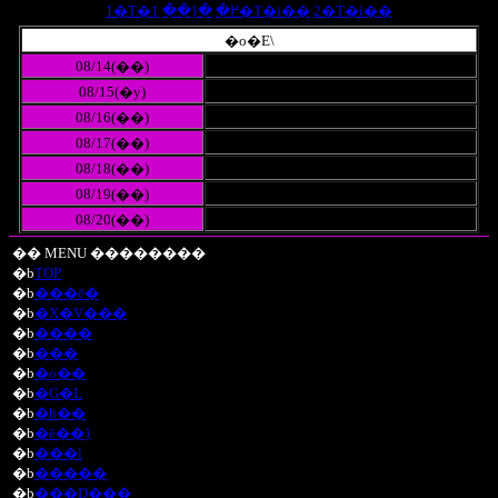
�{��
1�T�߂�
1�T�i��
2�T�i��
�o�Ε\
08/14(��)
08/15(�y)
08/16(��)
08/17(��)
08/18(��)
08/19(��)
08/20(��)
�� MENU ��������
�b
TOP
�b
���ē�
�b
�X�V���
�b
����
�b
���
�b
�o��
�b
�G�L
�b
�h��
�b
�ē��}
�b
���l
�b
�����
�b
���D���