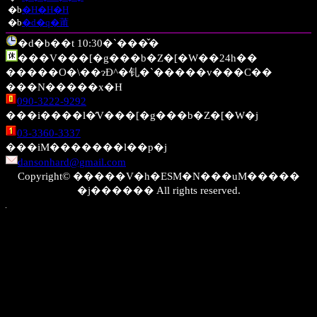
�b
�H�H�H
�b
�d�q�莆
�d�b��t 10:30�`���̌�
���V���[�g���b�Z�[�W��24h��
�����O�\��ɂĐ^�钆�`�����v���C��
���N�����x�H
090-3222-9292
���i����l�̓V���[�g���b�Z�[�W�j
03-3360-3337
���iM�������l��p�j
dansonhard@gmail.com
Copyright© �����V�h�ESM�N���uM�����
�j������ All rights reserved.