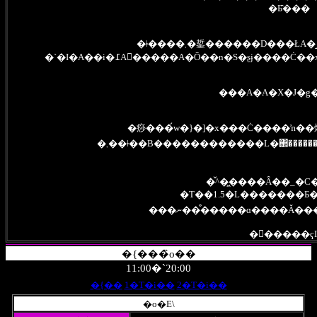
�Ƃ̂���
�ǂ����܂�銴������D���ŁA�ڑł��A�A�U�A�C���}
�`�I�A��i�߁A�ٔ����A�Ō��n�S�ʂɉ��
���A�A�X�J�g�
�痧���́w�}�]�x���Ċ����ŉ�
�܂��ǂ��B������������L�΂�����
�̌^�͖����Ȃ��_�C
�T��1.5�L�������
���ނ���͒����ɑ����Ă��
������ҁI
�{���̏o��
11:00�`20:00
�{��
1�T�i��
2�T�i��
�o�Ε\