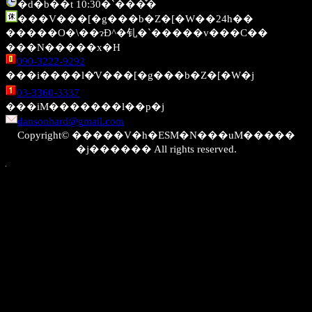
�d�b��t 10:30�`���̌�
���V���[�g���b�Z�[�W��24h��
�����O�\��ɂĐ^�钆�`�����v���C��
���N�����x�H
090-3222-9292
���i����l�̓V���[�g���b�Z�[�W�j
03-3360-3337
���iM�������l��p�j
dansonhard@gmail.com
Copyright© �����V�h�ESM�N���uM�����
�j������ All rights reserved.