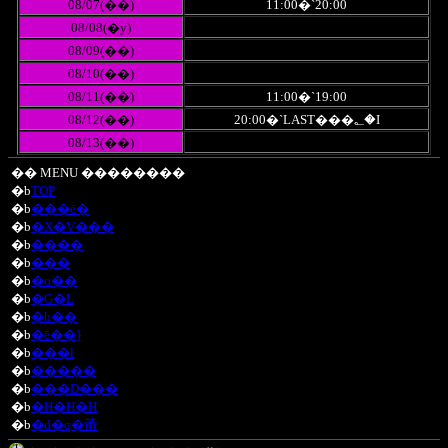
08/07(��)
11:00�`20:00
08/08(�y)
08/09(��)
08/10(��)
08/11(��)
11:00�`19:00
08/12(��)
20:00�`LAST���؂�I
08/13(��)
�� MENU ��������
�b
TOP
�b
���ē�
�b
�X�V���
�b
����
�b
���
�b
�o��
�b
�G�L
�b
�h��
�b
�ē��}
�b
���l
�b
�����
�b
���D���
�b
�H�H�H
�b
�d�q�莆