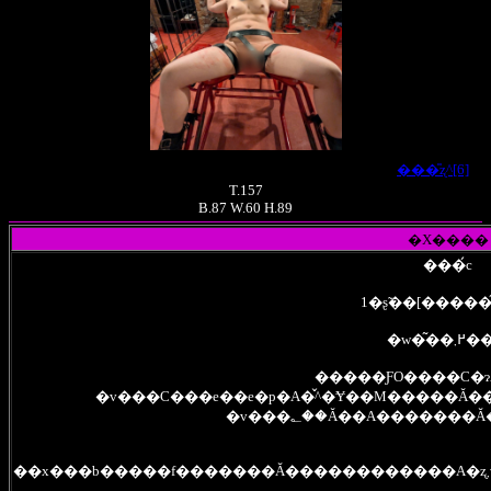
���̎ʐ^[6]
T.157
B.87 W.60 H.89
�X����
���́c
1�ʂ̃��[����
�w�͂��
�����ƑO����C�