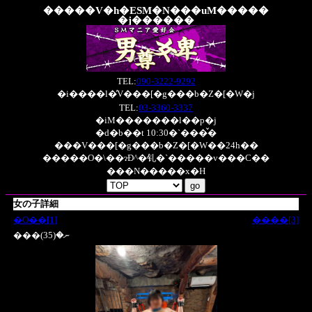
�����V�h�ESM�N���uM�����
�j������
TEL:
090-3222-9292
�i����l�̓V���[�g���b�Z�[�W�j
TEL:
03-3360-3337
�iM�������l��p�j
�d�b��t 10:30�`���̌�
���V���[�g���b�Z�[�W��24h��
�����O�\��ɂĐ^�钆�`�����v���C��
���N�����x�H
女の子詳細
�O��[1]
����[3]
���ނ�(35)