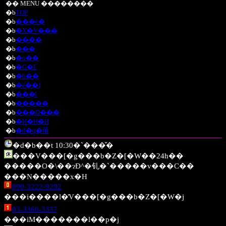
�� MENU ��������
�b
TOP
�b
���ē�
�b
�X�V���
�b
����
�b
���
�b
�o��
�b
�G�L
�b
�h��
�b
�ē��}
�b
���l
�b
�����
�b
���D���
�b
�H�H�H
�b
�d�q�莆
�d�b��t 10:30�`���̌�
���V���[�g���b�Z�[�W��24h��
�����O�\��ɂĐ^�钆�`�����v���C��
���N�����x�H
090-3222-9292
���i����l�̓V���[�g���b�Z�[�W�j
03-3360-3337
���iM�������l��p�j