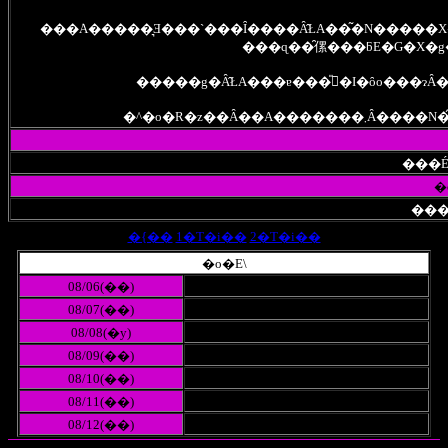
���݁A�����͉Ǝ���`���Ȋ����Ȃ̂ŁA��͂�N����
���ɋ��̑傫���ƃE�G�X�g
�^�o�R�z��Ȃ�
���É�
�
���
�{��
1�T�i��
2�T�i��
�o�Ε\
08/06(��)
08/07(��)
08/08(�y)
08/09(��)
08/10(��)
08/11(��)
08/12(��)