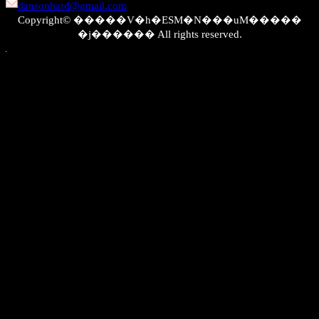
dansonhard@gmail.com
Copyright© �����V�h�ESM�N���uM�����
�j������ All rights reserved.