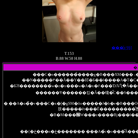
���̎ʐ^[6]
T.153
B.88 W.58 H.88
�
���C�n������̉����g�B���XM���ۂ��Ǝ��g�Ŏv���A�\���N�O�Ɍo������B���ꂩ
��N�����߂��Ă��Y��邱�Ƃ��ł����A�T�C�g�Œj���O���[�v��m��A����͉����ŏo�����邱
�ƂɁI��������́w�z�x���w�A�x�ŕ\���ƊԈႢ�Ȃ��
������Ɏ������킹�Ă��镵�͋C��S����
�܂��A�ߋ��̃v���C�x�[�gSM�ŏo�����J�b�e�B���O���ƃ^�o�R�̉Ώ���������̂���ۓI�B����̓p�[�g�i�[�ɂ��
肢�����ĕt���Ē���������̂悤�Ȃ��́B�^��
�B�M���֌W���z����Βj���ł��
��{�ځ���n�ځ������� ���A�́c�o