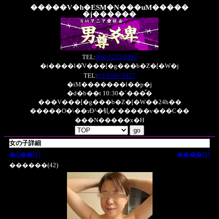
�����V�h�ESM�N���uM�����
�j������
TEL:
090-3222-9292
�i����l�̓V���[�g���b�Z�[�W�j
TEL:
03-3360-3337
�iM�������l��p�j
�d�b��t 10:30�`���̌�
���V���[�g���b�Z�[�W��24h��
�����O�\��ɂĐ^�钆�`�����v���C��
���N�����x�H
女の子詳細
�O��[1]
����[3]
������(42)